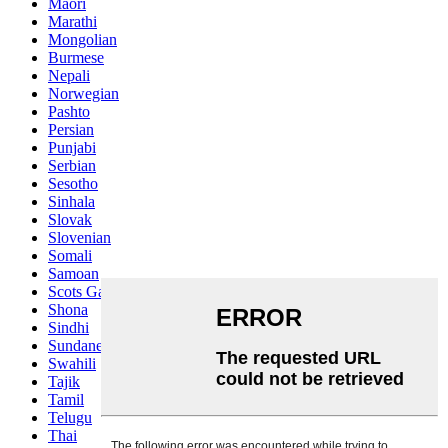
Maori
Marathi
Mongolian
Burmese
Nepali
Norwegian
Pashto
Persian
Punjabi
Serbian
Sesotho
Sinhala
Slovak
Slovenian
Somali
Samoan
Scots Gaelic
Shona
Sindhi
Sundanese
Swahili
Tajik
Tamil
Telugu
Thai