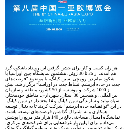
هزاران کسب و کار برای جشن گرفتن این رویداد باشکوه گرد
هم آمدند. از 26 تا 30 ژوئن، هشتمین نمایشگاه چین-اوراسیا با
شکوه تمام در ارومچی، سین کیانگ، با موضوع "فرصت‌های
جدید در جاده ابریشم، نشاط جدید در اوراسیا" برگزار شد. بیش
از 1000 شرکت و موسسه از 50 کشور، منطقه و سازمان
بین‌المللی، و همچنین 30 استان، شهرداری، مناطق خودمختار،
سپاه تولید و سازندگی سین کیانگ و 14 بخشدار در سین کیانگ،
در این "توافقنامه جاده ابریشم" شرکت کردند تا به دنبال توسعه
همکاری و به اشتراک گذاشتن فرصت‌های توسعه باشند.
نمایشگاه امسال مساحتی بالغ بر 140 هزار متر مربع را پوشش
می‌داد و برای اولین بار غرفه‌هایی برای شرکت‌های مرکزی،
شرکت‌های تخصصی و نوآور، شرکت‌های منطقه گوانگدونگ-هنگ