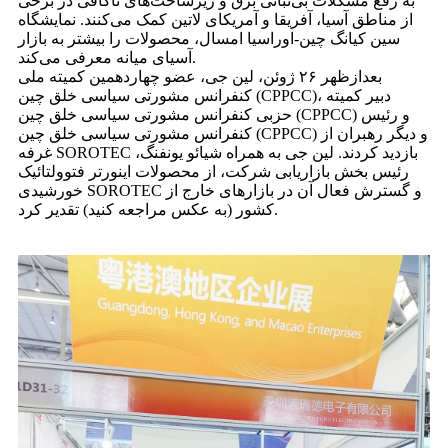
به رفع مشکلات بی‌ثباتی برق و زیرساخت‌های ناکافی در برخی
از مناطق آسیا، آفریقا و آمریکای لاتین کمک می‌کنند. نمایشگاه
سین کیانگ چین-اوراسیا امسال، محصولات را بیشتر به بازار
آسیای میانه معرفی می‌کند.
بعدازظهر ۲۶ ژوئن، لین جی، عضو چهاردهمین کمیته ملی
کنفرانس مشورتی سیاسی خلق چین (CPPCC)، دبیر کمیته
حزبی کنفرانس مشورتی سیاسی خلق چین (CPPCC) و رئیس
کنفرانس مشورتی سیاسی خلق چین (CPPCC) و دیگر رهبران از
غرفه SOROTEC بازدید کردند. لین جی به همراه شیائو یونفنگ،
رئیس بخش بازاریابی شرکت، از محصولات اینورتر فتوولتائیک
خورشیدی SOROTEC و گسترش فعال آن در بازارهای خارج از
کشور (به عکس مراجعه کنید) تقدیر کرد.