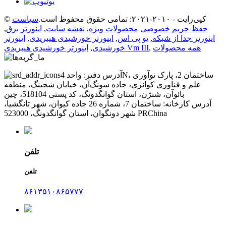
© کپی‌رایت - ۲۰۱۰-۲۰۲۱: تمامی حقوق محفوظ است.
سیاست
حفظ حریم خصوصی
محصولات ویژه
,
نقشه سایت
,
اینورتر برق
,
اینورتر جدا از شبکه
,
یو پی اس
,
اینورتر خورشیدی هیبریدی
,
اینورتر
همه محصولات
,
اینورتر خورشیدی هیبریدی Vm III
خورشیدی
,
آدرس دفتر: واحد 4N، ساختمان 2، پارک نوآوری
علم و فناوری کوانژی، جاده سونگ‌آن، خیابان شجینگ، منطقه
بائوآن، شنژن، استان گوانگدونگ، کد پستی 518104، چین
آدرس کارخانه: ساختمان 7، شماره 26 جاده کیوان، شهر تانگشیا،
شهر دونگوان، استان گوانگدونگ، 523000 PRChina
تلفن
تلفن
۸۶۱۳۵۱۰۸۶۵۷۷۷