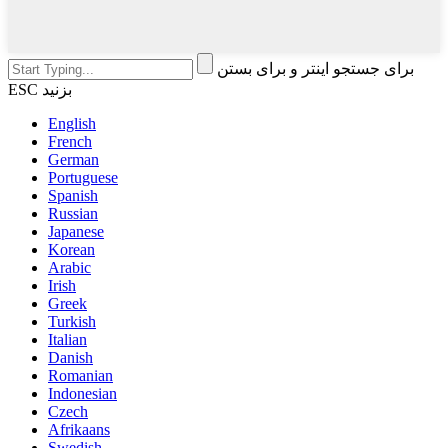
برای جستجو اینتر و برای بستن
ESC بزنید
English
French
German
Portuguese
Spanish
Russian
Japanese
Korean
Arabic
Irish
Greek
Turkish
Italian
Danish
Romanian
Indonesian
Czech
Afrikaans
Swedish