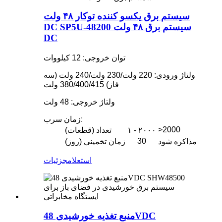
سیستم برق یکسو کننده توکار ۴۸ ولت
DC SP5U-48200 سیستم برق ۴۸ ولت
DC
توان خروجی: 12 کیلووات
ولتاژ ورودی: 220 ولت/230 ولت/240 ولت (سه
فاز) 380/400/415 ولت
ولتاژ خروجی: 48 ولت
زمان سرب:
>2000
۱ - ۲۰۰۰
تعداد (قطعات)
30
مذاکره شود
زمان تخمینی (روز)
استعلام
جزئیات
منبع تغذیه خورشیدی 48VDC