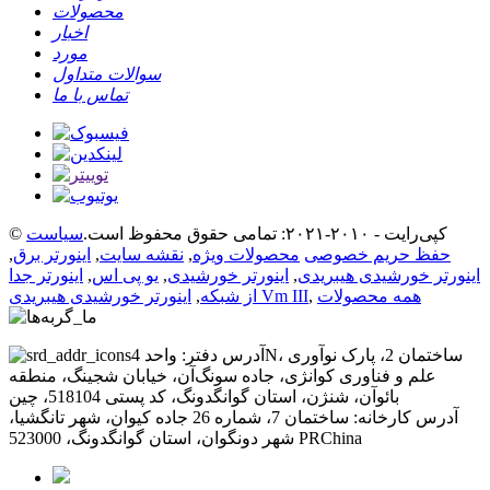
محصولات
اخبار
مورد
سوالات متداول
تماس با ما
© کپی‌رایت - ۲۰۱۰-۲۰۲۱: تمامی حقوق محفوظ است.
سیاست
حفظ حریم خصوصی
محصولات ویژه
,
نقشه سایت
,
اینورتر برق
,
اینورتر خورشیدی هیبریدی
,
اینورتر خورشیدی
,
یو پی اس
,
اینورتر جدا
همه محصولات
,
اینورتر خورشیدی هیبریدی Vm III
از شبکه
,
آدرس دفتر: واحد 4N، ساختمان 2، پارک نوآوری
علم و فناوری کوانژی، جاده سونگ‌آن، خیابان شجینگ، منطقه
بائوآن، شنژن، استان گوانگدونگ، کد پستی 518104، چین
آدرس کارخانه: ساختمان 7، شماره 26 جاده کیوان، شهر تانگشیا،
شهر دونگوان، استان گوانگدونگ، 523000 PRChina