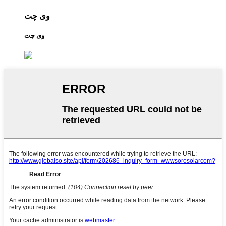
وی چت
وی چت