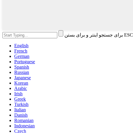
English
French
German
Portuguese
Spanish
Russian
Japanese
Korean
Arabic
Irish
Greek
Turkish
Italian
Danish
Romanian
Indonesian
Czech