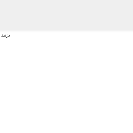
برای جستجو اینتر و برای بستن ESC بزنید