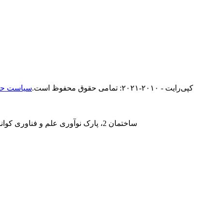
© کپی‌رایت - ۲۰۱۰-۲۰۲۱: تمامی حقوق محفوظ است.
سیاست ح
آدرس دفتر: واحد 4N، ساختمان 2، پارک نوآوری علم و فناوری کوانژی، جاده سونگ‌آن، خیابان شجینگ، منطقه بائوآن، شنژن، استان گوانگدونگ، کد پستی 518104، چین