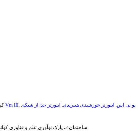
یو پی اس
,
اینورتر خورشیدی هیبریدی
,
اینورتر جدا از شبکه
,
,
اینورتر خورشیدی هیبریدی Vm III
© کپی‌رای
آدرس دفتر: واحد 4N، ساختمان 2، پارک نوآوری علم و فناوری کوانژی، جاده سونگ‌آن، خیابان شجینگ، منطقه بائوآن، شنژن، استان گوانگدونگ، کد پستی 518104، چین