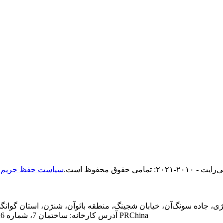
ت - ۲۰۱۰-۲۰۲۱: تمامی حقوق محفوظ است.
سیاست حفظ حریم
آدرس کارخانه: ساختمان 7، شماره 26 جاده کیوان، شهر تانگشیا، شهر دونگوان، استان گوانگدونگ، 523000 PRChina