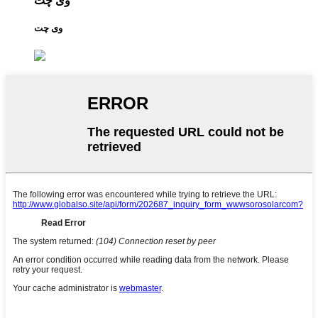
وی چت
وی چت