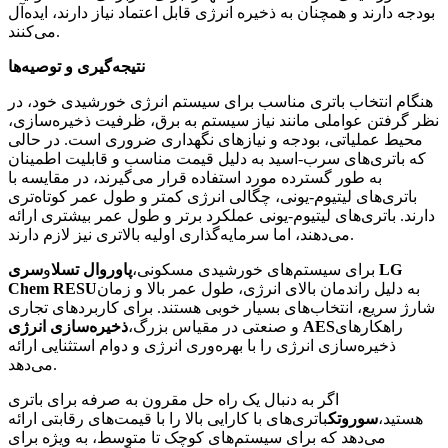
بودجه دارند و همچنان به ذخیره انرژی قابل اعتماد نیاز دارند، ایده‌آل
می‌کنند.
نتیجه‌گیری و توصیه‌ها
هنگام انتخاب باتری مناسب برای سیستم انرژی خورشیدی خود، در
نظر گرفتن عواملی مانند نیاز سیستم به برق، ظرفیت ذخیره‌سازی،
محیط عملیاتی، بودجه و نیازهای نگهداری ضروری است. در حالی
که باتری‌های سرب-اسید به دلیل قیمت مناسب و قابلیت اطمینان
به طور گسترده مورد استفاده قرار می‌گیرند، در مقایسه با
باتری‌های لیتیوم-یونی، چگالی انرژی کمتر و طول عمر کوتاه‌تری
دارند. باتری‌های لیتیوم-یونی عملکرد برتر و طول عمر بیشتری ارائه
می‌دهند، اما سرمایه‌گذاری اولیه بالاتری نیز لازم دارند.
برای سیستم‌های خورشیدی مسکونی،
پاوروال تسلا
و
سری LG
به دلیل راندمان بالای انرژی، طول عمر بالا و زمان
Chem RESU
شارژ سریع، انتخاب‌های بسیار خوبی هستند. برای کاربردهای تجاری
راهکارهای
ذخیره‌سازی انرژی AES
و صنعتی در مقیاس بزرگ،
ذخیره‌سازی انرژی را با بهره‌وری انرژی و دوام استثنایی ارائه
می‌دهد.
اگر به دنبال یک راه حل مقرون به صرفه برای باتری
هستید،
سوروتک
باتری‌های با کارایی بالا را با قیمت‌های رقابتی ارائه
می‌دهد که برای سیستم‌های کوچک تا متوسط، به ویژه برای