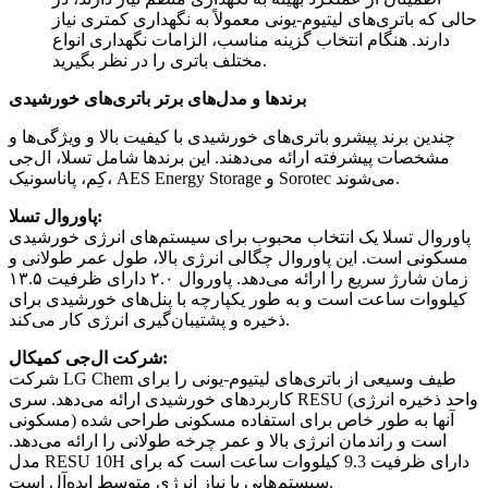
حالی که باتری‌های لیتیوم-یونی معمولاً به نگهداری کمتری نیاز
دارند. هنگام انتخاب گزینه مناسب، الزامات نگهداری انواع
مختلف باتری را در نظر بگیرید.
برندها و مدل‌های برتر باتری‌های خورشیدی
چندین برند پیشرو باتری‌های خورشیدی با کیفیت بالا و ویژگی‌ها و
مشخصات پیشرفته ارائه می‌دهند. این برندها شامل تسلا، ال‌جی
کِم، پاناسونیک، AES Energy Storage و Sorotec می‌شوند.
پاوروال تسلا:
پاوروال تسلا یک انتخاب محبوب برای سیستم‌های انرژی خورشیدی
مسکونی است. این پاوروال چگالی انرژی بالا، طول عمر طولانی و
زمان شارژ سریع را ارائه می‌دهد. پاوروال ۲.۰ دارای ظرفیت ۱۳.۵
کیلووات ساعت است و به طور یکپارچه با پنل‌های خورشیدی برای
ذخیره و پشتیبان‌گیری انرژی کار می‌کند.
شرکت ال‌جی کمیکال:
شرکت LG Chem طیف وسیعی از باتری‌های لیتیوم-یونی را برای
کاربردهای خورشیدی ارائه می‌دهد. سری RESU (واحد ذخیره انرژی
مسکونی) آنها به طور خاص برای استفاده مسکونی طراحی شده
است و راندمان انرژی بالا و عمر چرخه طولانی را ارائه می‌دهد.
مدل RESU 10H دارای ظرفیت 9.3 کیلووات ساعت است که برای
سیستم‌هایی با نیاز انرژی متوسط ​​ایده‌آل است.