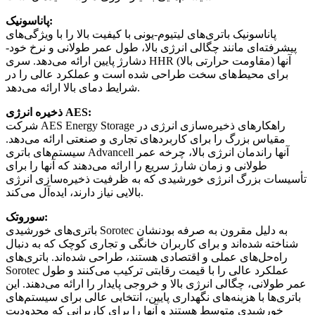
پاناسونیک:
پاناسونیک باتری‌های لیتیوم-یونی با کیفیت بالا را با ویژگی‌های
پیشرفته‌ای مانند چگالی انرژی بالا، طول عمر طولانی و نرخ خود-
دشارژ پایین ارائه می‌دهد. سری HHR (مقاومت حرارتی بالا) آنها
برای محیط‌های سخت طراحی شده است و عملکرد عالی را در
شرایط دمای بالا ارائه می‌دهد.
ذخیره انرژی AES:
شرکت AES Energy Storage راهکارهای ذخیره‌سازی انرژی در
مقیاس بزرگ را برای کاربردهای تجاری و صنعتی ارائه می‌دهد.
سیستم‌های باتری Advancell آنها راندمان انرژی بالا، چرخه عمر
طولانی و زمان شارژ سریع را ارائه می‌دهند که آنها را برای
تأسیسات بزرگ انرژی خورشیدی که به ظرفیت ذخیره‌سازی انرژی
بالایی نیاز دارند، ایده‌آل می‌کند.
سوروتک:
باتری‌های خورشیدی Sorotec به دلیل مقرون به صرفه بودنشان
شناخته شده‌اند و برای کاربران خانگی و تجاری کوچک که به دنبال
راه‌حل‌های عملی و اقتصادی هستند، طراحی شده‌اند. باتری‌های
Sorotec عملکرد عالی را با قیمت رقابتی ترکیب می‌کنند و طول
عمر طولانی، چگالی انرژی بالا و خروجی پایدار را ارائه می‌دهند. این
باتری‌ها با هزینه‌های نگهداری پایین، انتخابی عالی برای سیستم‌های
خورشیدی متوسط ​​هستند و آنها را برای کاربرانی که محدودیت