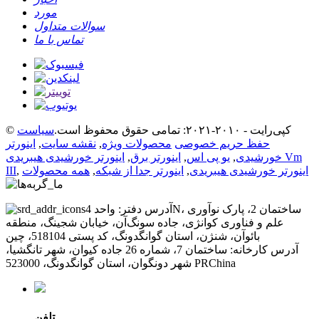
مورد
سوالات متداول
تماس با ما
© کپی‌رایت - ۲۰۱۰-۲۰۲۱: تمامی حقوق محفوظ است.
سیاست
حفظ حریم خصوصی
محصولات ویژه
,
نقشه سایت
,
اینورتر
خورشیدی
,
یو پی اس
,
اینورتر برق
,
اینورتر خورشیدی هیبریدی Vm
اینورتر خورشیدی هیبریدی
,
اینورتر جدا از شبکه
,
همه محصولات
,
III
آدرس دفتر: واحد 4N، ساختمان 2، پارک نوآوری
علم و فناوری کوانژی، جاده سونگ‌آن، خیابان شجینگ، منطقه
بائوآن، شنژن، استان گوانگدونگ، کد پستی 518104، چین
آدرس کارخانه: ساختمان 7، شماره 26 جاده کیوان، شهر تانگشیا،
شهر دونگوان، استان گوانگدونگ، 523000 PRChina
تلفن