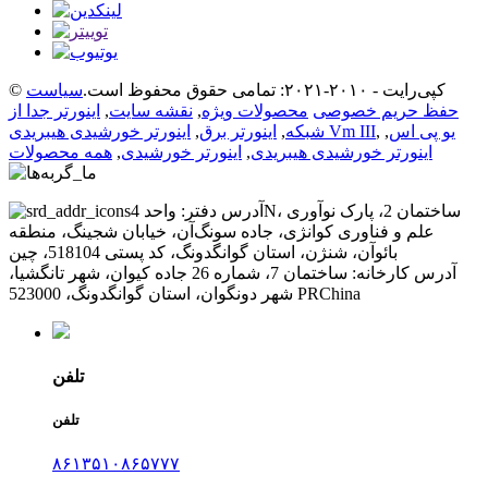
© کپی‌رایت - ۲۰۱۰-۲۰۲۱: تمامی حقوق محفوظ است.
سیاست
حفظ حریم خصوصی
محصولات ویژه
,
نقشه سایت
,
اینورتر جدا از
یو پی اس
,
,
اینورتر خورشیدی هیبریدی Vm III
شبکه
,
اینورتر برق
,
اینورتر خورشیدی هیبریدی
,
اینورتر خورشیدی
,
همه محصولات
آدرس دفتر: واحد 4N، ساختمان 2، پارک نوآوری
علم و فناوری کوانژی، جاده سونگ‌آن، خیابان شجینگ، منطقه
بائوآن، شنژن، استان گوانگدونگ، کد پستی 518104، چین
آدرس کارخانه: ساختمان 7، شماره 26 جاده کیوان، شهر تانگشیا،
شهر دونگوان، استان گوانگدونگ، 523000 PRChina
تلفن
تلفن
۸۶۱۳۵۱۰۸۶۵۷۷۷