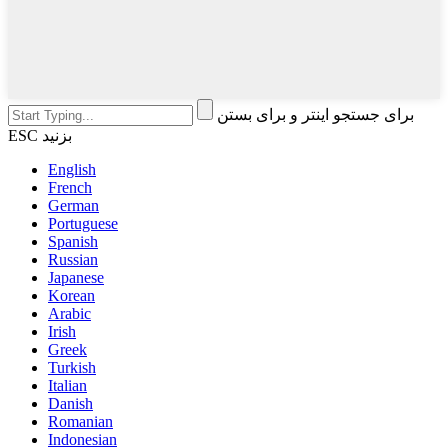
برای جستجو اینتر و برای بستن
ESC بزنید
English
French
German
Portuguese
Spanish
Russian
Japanese
Korean
Arabic
Irish
Greek
Turkish
Italian
Danish
Romanian
Indonesian